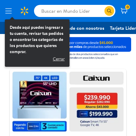
0
Desde aquí puedes ingresar a tu cuenta, revisar tus pedidos o encont
Desde aquí puedes ingresar a
Ir a Supermercado
Vende con nosotros
Tarjeta Lider
tu cuenta, revisar tus pedidos
o encontrar las categorías de
Mundo Lider
los productos que quieres
comprar.
Cerrar
 TV para tu hogar
Tecnología 