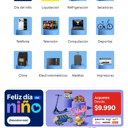
Día del niño
Liquidación
Refrigeración
Secadoras
Telefonía
Televisión
Computación
Deportes
Clima
Electrodomésticos
Maletas
Impresoras