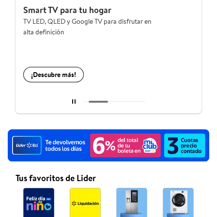
rt TV para tu hogar
Tecnologí
ED, QLED y Google TV para disfrutar en
Encuentra la t
 definición
clases y mom
Descubre más!
¡Descubre
Diapositiva actual del carrusel 2 de 9
Tus favoritos de Lider