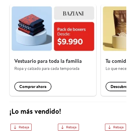
Vestuario para toda la familia
Tu comida d
Ropa y calzado para cada temporada
Lo que necesit
Comprar ahora
Descubre 
¡Lo más vendido!
Rebaja
Rebaja
Rebaja
iPhone 17 256 GB 5G Azul neblina
Televisor 65" QLED 4K UHD
Lavadora