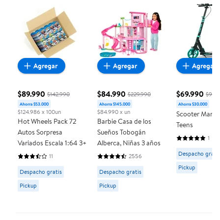
Agregar
Agregar
Agregar
$89.990
$84.990
$69.990
$142.990
$229.990
$99.
precio actua
Ahorra $53.000
Ahorra $145.000
Ahorra $30.000
precio actual $89.990, Costaba $142.990
precio actual $84.990, Costaba $22
$124.986 x 100un
$84.990 x un
Scooter Manua
Hot Wheels Pack 72
Barbie Casa de los
Teens
Autos Sorpresa
Sueños Tobogán
1
5 de 5 estrel
Variados Escala 1:64 3+
Alberca, Niñas 3 años
Available fo
Despacho grati
11
2556
3.3636 de 5 estrellas. 11 reseñas
4.7379 de 5 estrellas. 2556 reseñas
Pickup
Available for Despacho gratis or Pickup
Available for Despacho gratis or Pi
Despacho gratis
Despacho gratis
Pickup
Pickup