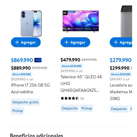
Agregar
Agregar
Agregar
$869.990
$479.990
$279.990
$699.990
Ahorra $220.000
precio actual $479.990, Costaba $6
$889.990
$299.990
$999.990
$43
precio actual $889.990, Costaba $999.990
$479.990 x un
precio actua
Ahorra $110.000
Ahorra $140.000
Televisor 65" QLED 4K
$929.990 x un
$99.997 x un
UHD
iPhone 17 256 GB 5G
Lavadora auto
QN65Q6FAAGXZS
Azul neblina
Mademsa MD
Smart TV (2025)
20KG
26
Available for Despacho gratis or Pickup
4.5 de 5 estrellas. 26 reseñas
Despacho gratis
Samsung
Available for Despacho or Pickup
Available fo
Despacho
Pickup
Despacho
Pic
Pickup
Beneficios adicionales