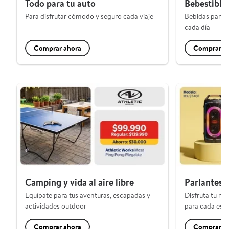
Todo para tu auto
Bebestible
Para disfrutar cómodo y seguro cada viaje
Bebidas para c
cada día
Comprar ahora
Comprar a
Camping y vida al aire libre
Parlantes 
Equípate para tus aventuras, escapadas y
Disfruta tu mú
actividades outdoor
para cada esp
Comprar ahora
Comprar a