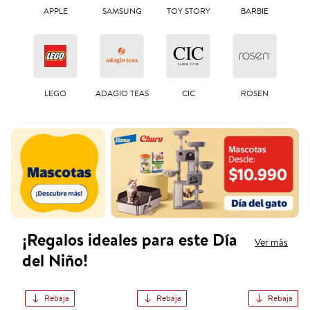
APPLE
SAMSUNG
TOY STORY
BARBIE
LEGO
ADAGIO TEAS
CIC
ROSEN
¡Regalos ideales para este Día
Ver más
del Niño!
Rebaja
Rebaja
Rebaja
Hot Wheels Pack 72 Autos Sorpresa Variados Esca
Barbie Casa de los Sueños Tob
Scooter M