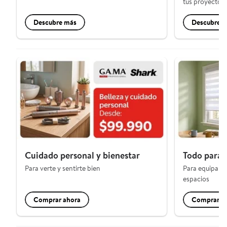
tus proyectos
Descubre más
Descubre 
Cuidado personal y bienestar
Todo para 
Para verte y sentirte bien
Para equipar, 
espacios
Comprar ahora
Comprar a